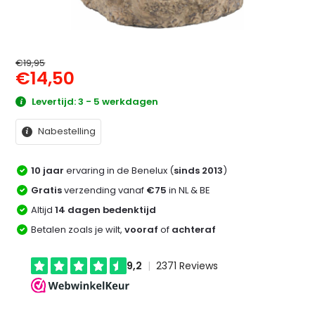
€19,95
€14,50
Levertijd: 3 - 5 werkdagen
Nabestelling
10 jaar
ervaring in de Benelux (
sinds 2013
)
Gratis
verzending vanaf
€75
in NL & BE
Altijd
14 dagen bedenktijd
Betalen zoals je wilt,
vooraf
of
achteraf