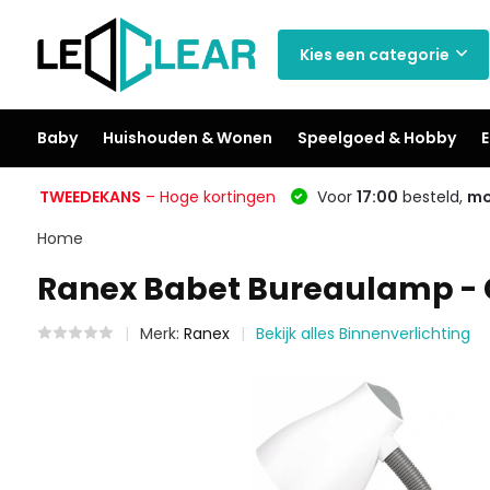
Kies een categorie
Baby
Huishouden & Wonen
Speelgoed & Hobby
E
TWEEDEKANS
– Hoge kortingen
Voor
17:00
besteld,
mo
Home
Ranex Babet Bureaulamp - G
Merk:
Ranex
Bekijk alles Binnenverlichting