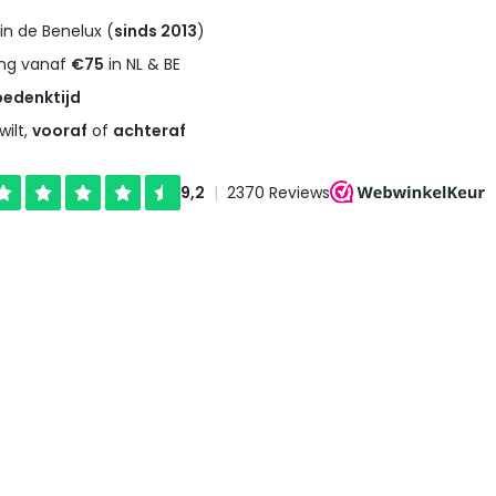
in de Benelux (
sinds 2013
)
ng vanaf
€75
in NL & BE
bedenktijd
wilt,
vooraf
of
achteraf