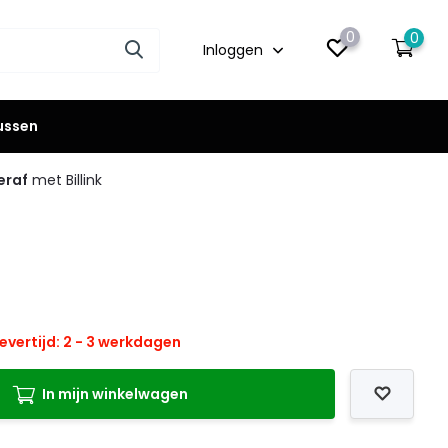
0
0
Inloggen
lussen
eraf
met Billink
evertijd: 2 - 3 werkdagen
In mijn winkelwagen