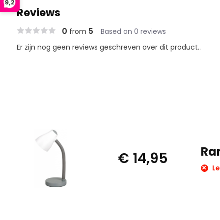
9,2
Reviews
0
5
from
Based on 0 reviews
Er zijn nog geen reviews geschreven over dit product..
Ra
€ 14,95
Le