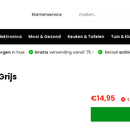
Klantenservice
lektronica
Mooi & Gezond
Keuken & Tafelen
Tuin & K
rgen
in huis
Gratis
verzending vanaf 75.-
Betaal
acht
rijs
€14,95
L