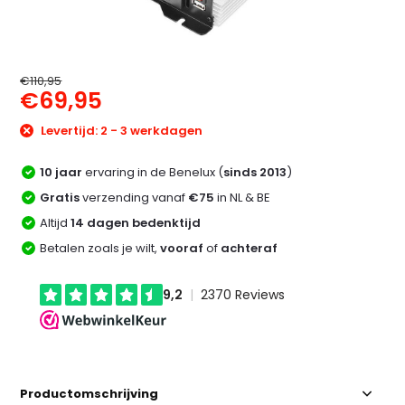
€110,95
€69,95
Levertijd: 2 - 3 werkdagen
10 jaar
ervaring in de Benelux (
sinds 2013
)
Gratis
verzending vanaf
€75
in NL & BE
Altijd
14 dagen bedenktijd
Betalen zoals je wilt,
vooraf
of
achteraf
Productomschrijving