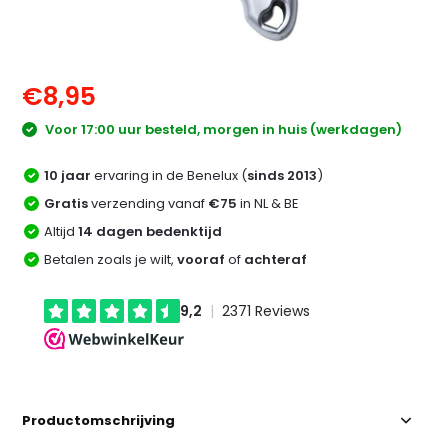
€8,95
Voor 17:00 uur besteld, morgen in huis (werkdagen)
10 jaar
ervaring in de Benelux (
sinds 2013
)
Gratis
verzending vanaf
€75
in NL & BE
Altijd
14 dagen bedenktijd
Betalen zoals je wilt,
vooraf
of
achteraf
Productomschrijving