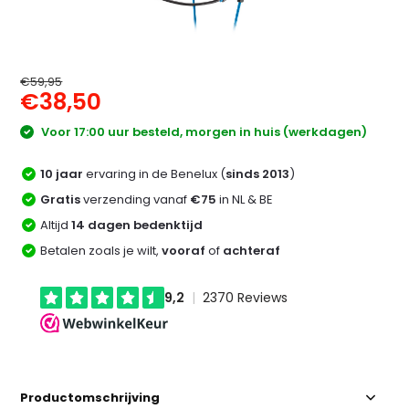
€59,95
€38,50
Voor 17:00 uur besteld, morgen in huis (werkdagen)
10 jaar
ervaring in de Benelux (
sinds 2013
)
Gratis
verzending vanaf
€75
in NL & BE
Altijd
14 dagen bedenktijd
Betalen zoals je wilt,
vooraf
of
achteraf
Productomschrijving