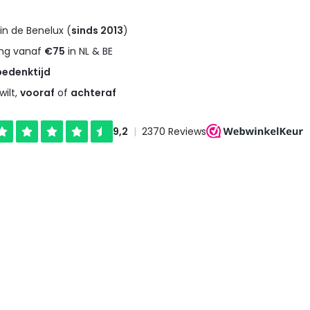
in de Benelux (
sinds 2013
)
ng vanaf
€75
in NL & BE
bedenktijd
wilt,
vooraf
of
achteraf