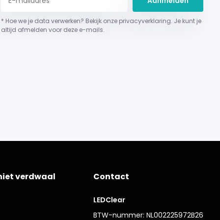
Aanmelden
* Hoe we je data verwerken? Bekijk onze privacyverklaring. Je kunt je
altijd afmelden voor deze e-mails.
niet verdwaal
Contact
LEDClear
BTW-nummer: NL002225972B26