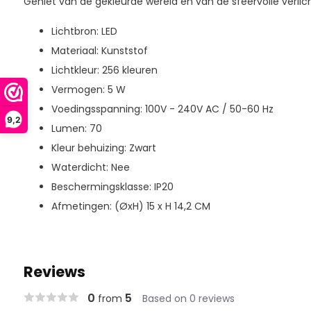
Geniet van de gekleurde wereld en van de sfeervolle verlich
Lichtbron: LED
Materiaal: Kunststof
Lichtkleur: 256 kleuren
Vermogen: 5 W
Voedingsspanning: 100V - 240V AC / 50-60 Hz
9,2
Lumen: 70
Kleur behuizing: Zwart
Waterdicht: Nee
Beschermingsklasse: IP20
Afmetingen: (ØxH) 15 x H 14,2 CM
Reviews
0
5
from
Based on 0 reviews