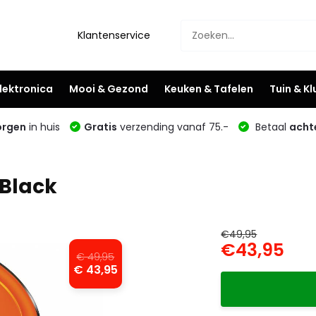
Klantenservice
lektronica
Mooi & Gezond
Keuken & Tafelen
Tuin & K
rgen
in huis
Gratis
verzending vanaf 75.-
Betaal
acht
 Black
€49,95
€43,95
€ 49,95
€ 43,95