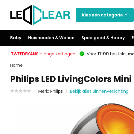
Kies een categorie
Baby
Huishouden & Wonen
Speelgoed & Hobby
E
TWEEDEKANS
– Hoge kortingen
Voor
17:00
besteld,
mo
Home
Philips LED LivingColors Mini
Merk:
Philips
Bekijk alles Binnenverlichting