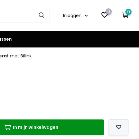
0
0
Inloggen
lussen
eraf
met Billink
In mijn winkelwagen