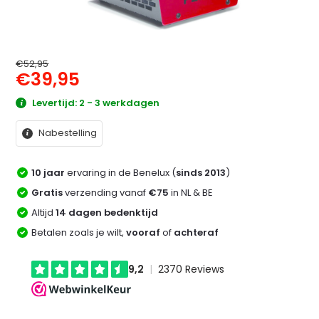
€52,95
€39,95
Levertijd: 2 - 3 werkdagen
Nabestelling
10 jaar
ervaring in de Benelux (
sinds 2013
)
Gratis
verzending vanaf
€75
in NL & BE
Altijd
14 dagen bedenktijd
Betalen zoals je wilt,
vooraf
of
achteraf