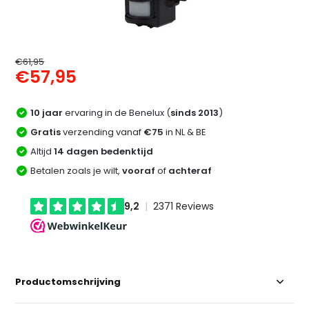
€61,95
€57,95
10 jaar
ervaring in de Benelux (
sinds 2013
)
Gratis
verzending vanaf
€75
in NL & BE
Altijd
14 dagen bedenktijd
Betalen zoals je wilt,
vooraf
of
achteraf
Productomschrijving