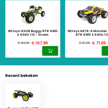
WLtoys 12428 Buggy RTR 4WD
WLtoys A979-A Monster
2.4GHz 1:12 - Groen
RTR 4WD 2.4GHz 1:1
€ 107,95
€ 71,95
€ 152,95
€ 87,95
Recent bekeken