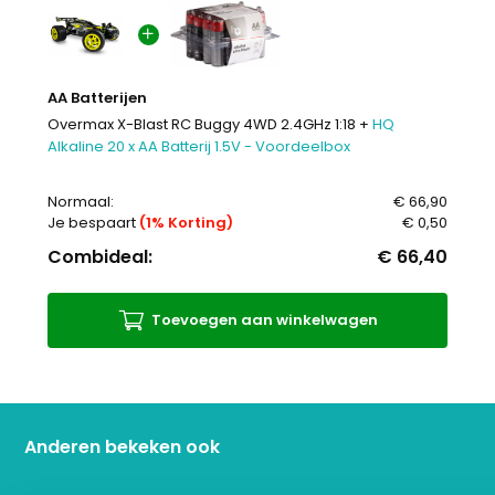
AA Batterijen
Overmax X-Blast RC Buggy 4WD 2.4GHz 1:18 +
HQ
Alkaline 20 x AA Batterij 1.5V - Voordeelbox
Normaal:
€ 66,90
Je bespaart
(1% Korting)
€ 0,50
Combideal:
€ 66,40
Toevoegen aan winkelwagen
Anderen bekeken ook