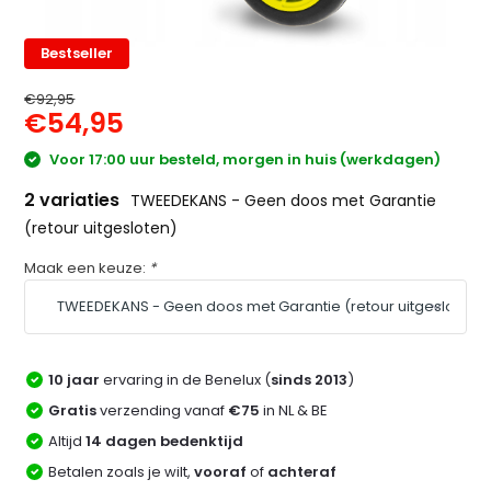
Bestseller
€92,95
€54,95
Voor 17:00 uur besteld, morgen in huis (werkdagen)
2 variaties
TWEEDEKANS - Geen doos met Garantie
(retour uitgesloten)
Maak een keuze:
*
10 jaar
ervaring in de Benelux (
sinds 2013
)
Gratis
verzending vanaf
€75
in NL & BE
Altijd
14 dagen bedenktijd
Betalen zoals je wilt,
vooraf
of
achteraf