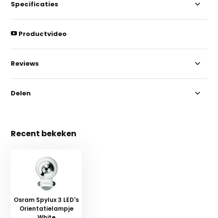
Specificaties
Productvideo
Reviews
Delen
Recent bekeken
Osram Spylux 3 LED's
Orientatielampje
White