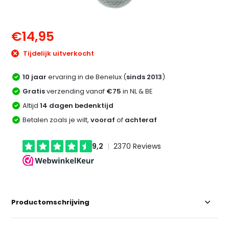
€14,95
Tijdelijk uitverkocht
10 jaar
ervaring in de Benelux (
sinds 2013
)
Gratis
verzending vanaf
€75
in NL & BE
Altijd
14 dagen bedenktijd
Betalen zoals je wilt,
vooraf
of
achteraf
Productomschrijving