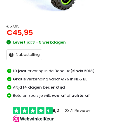
€57,95
€45,95
Levertijd: 3 - 5 werkdagen
Nabestelling
10 jaar
ervaring in de Benelux (
sinds 2013
)
Gratis
verzending vanaf
€75
in NL & BE
Altijd
14 dagen bedenktijd
Betalen zoals je wilt,
vooraf
of
achteraf