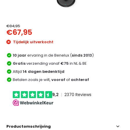
€84,95
€67,95
Tijdelijk uitverkocht
10 jaar
ervaring in de Benelux (
sinds 2013
)
Gratis
verzending vanaf
€75
in NL & BE
Altijd
14 dagen bedenktijd
Betalen zoals je wilt,
vooraf
of
achteraf
Productomschrijving