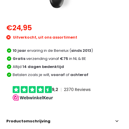
€24,95
Uitverkocht, uit ons assortiment
10 jaar
ervaring in de Benelux (
sinds 2013
)
Gratis
verzending vanaf
€75
in NL & BE
Altijd
14 dagen bedenktijd
Betalen zoals je wilt,
vooraf
of
achteraf
Productomschrijving