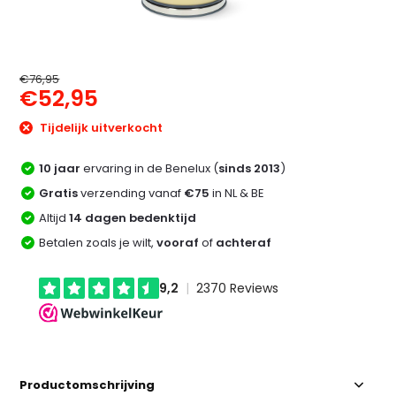
€76,95
€52,95
Tijdelijk uitverkocht
10 jaar
ervaring in de Benelux (
sinds 2013
)
Gratis
verzending vanaf
€75
in NL & BE
Altijd
14 dagen bedenktijd
Betalen zoals je wilt,
vooraf
of
achteraf
Productomschrijving