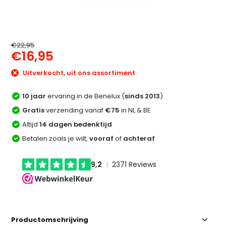
€22,95
€16,95
Uitverkocht, uit ons assortiment
10 jaar
ervaring in de Benelux (
sinds 2013
)
Gratis
verzending vanaf
€75
in NL & BE
Altijd
14 dagen bedenktijd
Betalen zoals je wilt,
vooraf
of
achteraf
Productomschrijving