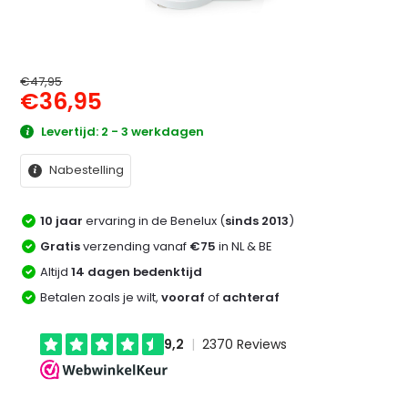
€47,95
€36,95
Levertijd: 2 - 3 werkdagen
Nabestelling
10 jaar
ervaring in de Benelux (
sinds 2013
)
Gratis
verzending vanaf
€75
in NL & BE
Altijd
14 dagen bedenktijd
Betalen zoals je wilt,
vooraf
of
achteraf