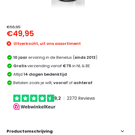
€56,95
€49,95
Uitverkocht, uit ons assortiment
10 jaar
ervaring in de Benelux (
sinds 2013
)
Gratis
verzending vanaf
€75
in NL & BE
Altijd
14 dagen bedenktijd
Betalen zoals je wilt,
vooraf
of
achteraf
Productomschrijving