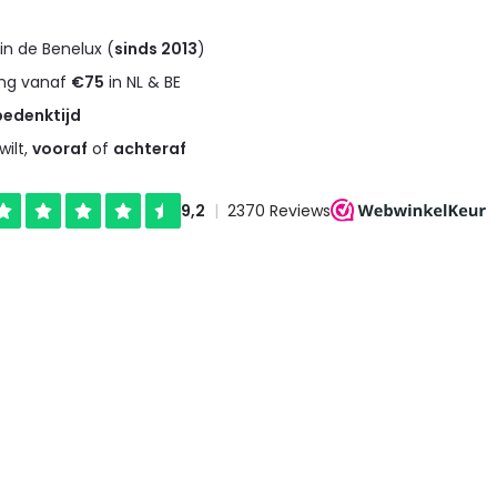
in de Benelux (
sinds 2013
)
ng vanaf
€75
in NL & BE
bedenktijd
wilt,
vooraf
of
achteraf