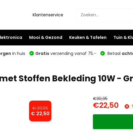
Klantenservice
lektronica
Mooi & Gezond
Keuken & Tafelen
Tuin & K
rgen
in huis
Gratis
verzending vanaf 75.-
Betaal
acht
met Stoffen Bekleding 10W - Gr
€30,95
€22,50
T
€ 30,95
€ 22,50