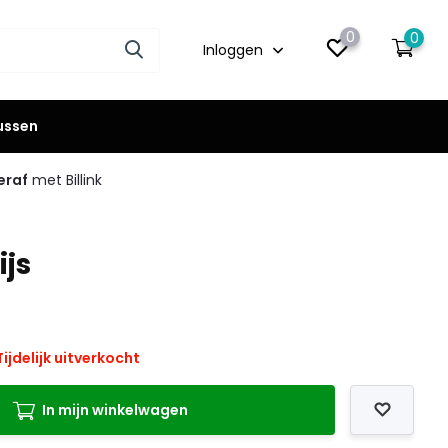
0
0
Inloggen
lussen
eraf
met Billink
ijs
ijdelijk uitverkocht
In mijn winkelwagen