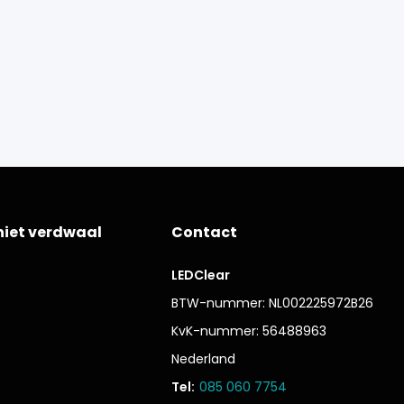
niet verdwaal
Contact
LEDClear
BTW-nummer: NL002225972B26
KvK-nummer: 56488963
Nederland
Tel:
085 060 7754