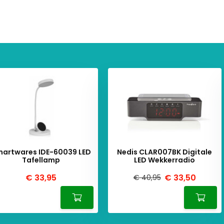
artwares IDE-60039 LED
Nedis CLAR007BK Digitale
Tafellamp
LED Wekkerradio
€ 33,95
€ 33,50
€ 40,95