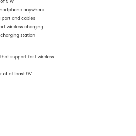
 of 5 W
 smartphone anywhere
g port and cables
ort wireless charging
 charging station
hat support fast wireless
of at least 9V.