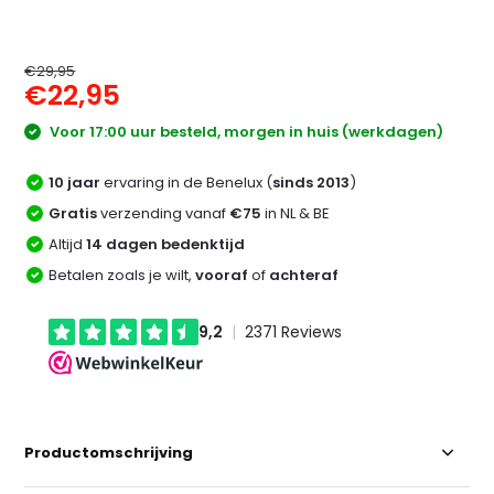
€29,95
€22,95
Voor 17:00 uur besteld, morgen in huis (werkdagen)
10 jaar
ervaring in de Benelux (
sinds 2013
)
Gratis
verzending vanaf
€75
in NL & BE
Altijd
14 dagen bedenktijd
Betalen zoals je wilt,
vooraf
of
achteraf
Productomschrijving