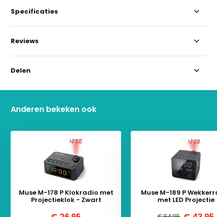
Specificaties
Reviews
Delen
Anderen bekeken ook
Muse M-178 P Klokradio met
Muse M-189 P Wekkerr
Projectieklok - Zwart
met LED Projectie
€ 26,95
€ 43,95
€ 54,95