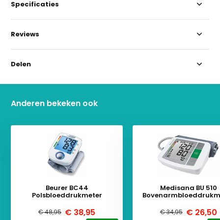
Specificaties
Reviews
Delen
Anderen bekeken ook
Beurer BC44
Medisana BU 510
Polsbloeddrukmeter
Bovenarmbloeddrukm
€ 38,95
€ 26,50
€ 48,95
€ 34,95