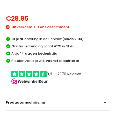
€28,95
Uitverkocht, uit ons assortiment
10 jaar
ervaring in de Benelux (
sinds 2013
)
Gratis
verzending vanaf
€75
in NL & BE
Altijd
14 dagen bedenktijd
Betalen zoals je wilt,
vooraf
of
achteraf
Productomschrijving