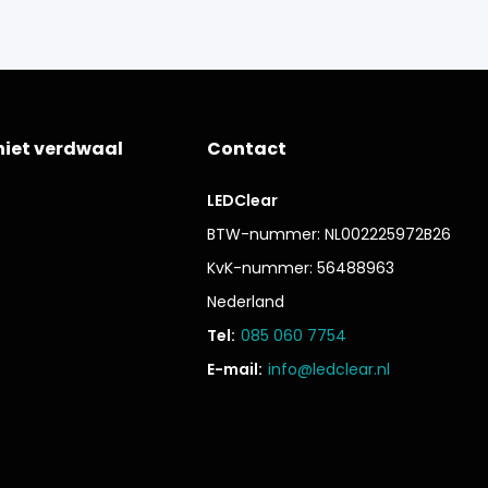
niet verdwaal
Contact
LEDClear
BTW-nummer: NL002225972B26
KvK-nummer: 56488963
Nederland
Tel:
085 060 7754
E-mail:
info@ledclear.nl