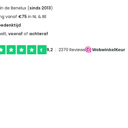
in de Benelux (
sinds 2013
)
ng vanaf
€75
in NL & BE
bedenktijd
wilt,
vooraf
of
achteraf