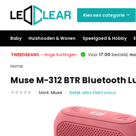
Kies een categorie
Baby
Huishouden & Wonen
Speelgoed & Hobby
E
TWEEDEKANS
– Hoge kortingen
Voor
17:00
besteld,
mo
Home
Muse M-312 BTR Bluetooth L
Merk:
Muse
Bekijk alles Elektronica