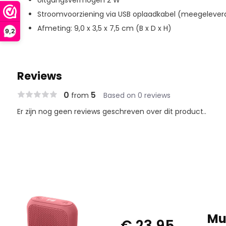
Uitgangsvermogen 2 W
Stroomvoorziening via USB oplaadkabel (meegeleve
Afmeting: 9,0 x 3,5 x 7,5 cm (B x D x H)
9,2
Reviews
0
5
from
Based on 0 reviews
Er zijn nog geen reviews geschreven over dit product..
Mu
€ 23,95