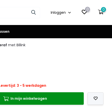
0
0
Inloggen
lussen
eraf
met Billink
Levertijd: 3 - 5 werkdagen
In mijn winkelwagen