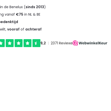
in de Benelux (
sinds 2013
)
ng vanaf
€75
in NL & BE
bedenktijd
wilt,
vooraf
of
achteraf