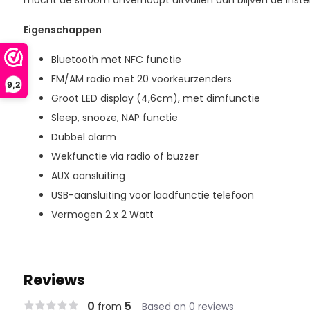
mocht de stroom onverhoopt uitvallen dan blijven de inste
Eigenschappen
Bluetooth met NFC functie
FM/AM radio met 20 voorkeurzenders
9,2
Groot LED display (4,6cm), met dimfunctie
Sleep, snooze, NAP functie
Dubbel alarm
Wekfunctie via radio of buzzer
AUX aansluiting
USB-aansluiting voor laadfunctie telefoon
Vermogen 2 x 2 Watt
Reviews
0
5
from
Based on 0 reviews