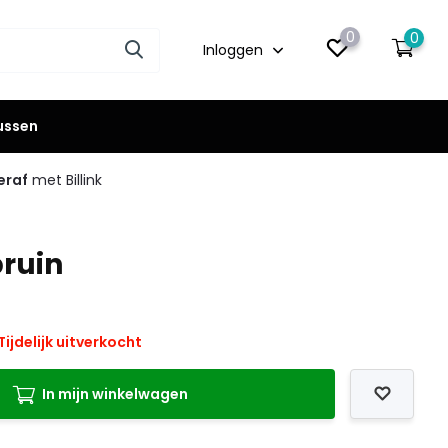
0
0
Inloggen
lussen
eraf
met Billink
ruin
Tijdelijk uitverkocht
In mijn winkelwagen