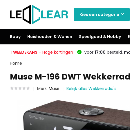
Kies een categorie
Baby
Huishouden & Wonen
Speelgoed & Hobby
E
TWEEDEKANS
– Hoge kortingen
Voor
17:00
besteld,
mo
Home
Muse M-196 DWT Wekkerradi
Merk:
Muse
Bekijk alles Wekkerradio's