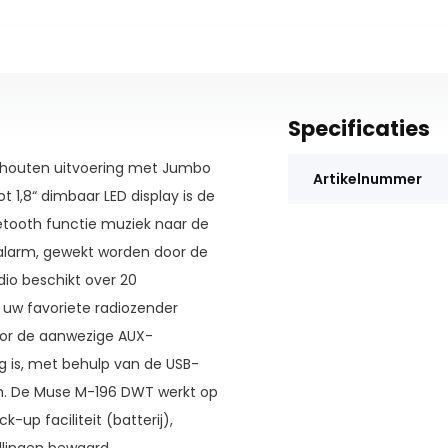
Specificaties
ne houten uitvoering met Jumbo
Artikelnummer
t 1,8“ dimbaar LED display is de
uetooth functie muziek naar de
alarm, gewekt worden door de
dio beschikt over 20
 uw favoriete radiozender
oor de aanwezige AUX-
eg is, met behulp van de USB-
en. De Muse M-196 DWT werkt op
up faciliteit (batterij),