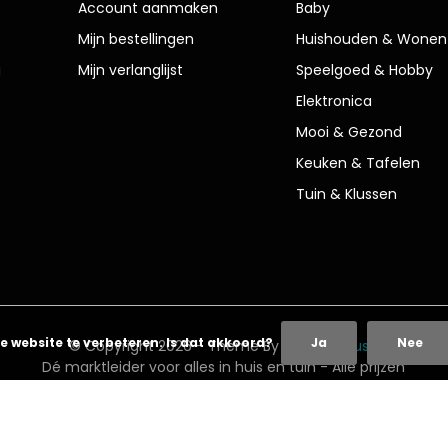
Account aanmaken
Baby
Mijn bestellingen
Huishouden & Wonen
g
Mijn verlanglijst
Speelgoed & Hobby
Elektronica
Mooi & Gezond
Keuken & Tafelen
Tuin & Klussen
e website te verbeteren. Is dat akkoord?
Ja
Nee
© Copyright 2026 - Theme By
DMWS
x
Plus+
Dé marktleider voor alles in huis en tuin
- Alle prijzen
inclusief BTW