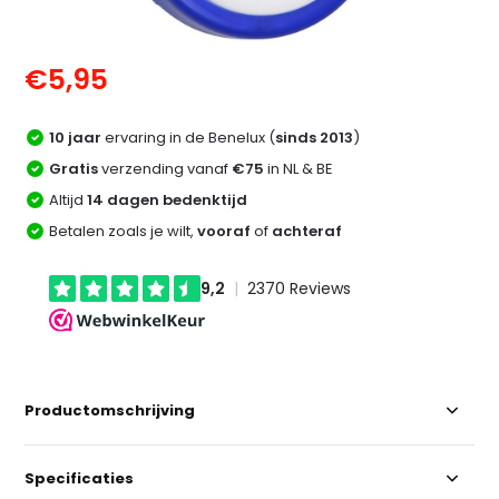
€5,95
10 jaar
ervaring in de Benelux (
sinds 2013
)
Gratis
verzending vanaf
€75
in NL & BE
Altijd
14 dagen bedenktijd
Betalen zoals je wilt,
vooraf
of
achteraf
Productomschrijving
Specificaties