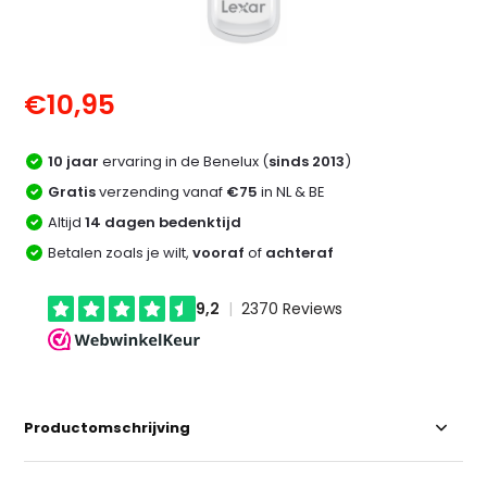
€10,95
10 jaar
ervaring in de Benelux (
sinds 2013
)
Gratis
verzending vanaf
€75
in NL & BE
Altijd
14 dagen bedenktijd
Betalen zoals je wilt,
vooraf
of
achteraf
Productomschrijving