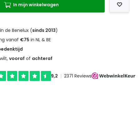
In mijn winkelwagen
in de Benelux (
sinds 2013
)
ng vanaf
€75
in NL & BE
bedenktijd
wilt,
vooraf
of
achteraf