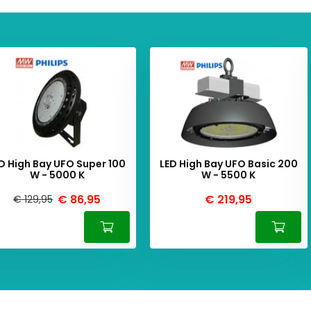
D High Bay UFO Super 100
LED High Bay UFO Basic 200
W - 5000 K
W - 5500 K
€ 86,95
€ 219,95
€ 129,95