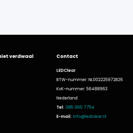
niet verdwaal
Contact
LEDClear
BTW-nummer: NL002225972B26
KvK-nummer: 56488963
Nederland
Tel:
085 060 7754
E-mail:
info@ledclear.nl