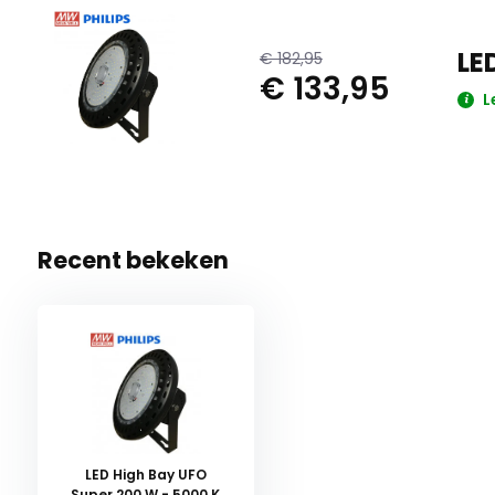
LE
€ 182,95
€ 133,95
L
Recent bekeken
LED High Bay UFO
Super 200 W - 5000 K