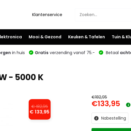
Klantenservice
lektronica
Mooi & Gezond
Keuken & Tafelen
Tuin & K
rgen
in huis
Gratis
verzending vanaf 75.-
Betaal
acht
W - 5000 K
€182,95
€133,95
€ 182,95
€ 133,95
Nabestelling