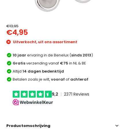
€13,95
€4,95
Uitverkocht, uit ons assortiment
10 jaar
ervaring in de Benelux (
sinds 2013
)
Gratis
verzending vanaf
€75
in NL & BE
Altijd
14 dagen bedenktijd
Betalen zoals je wilt,
vooraf
of
achteraf
Productomschrijving