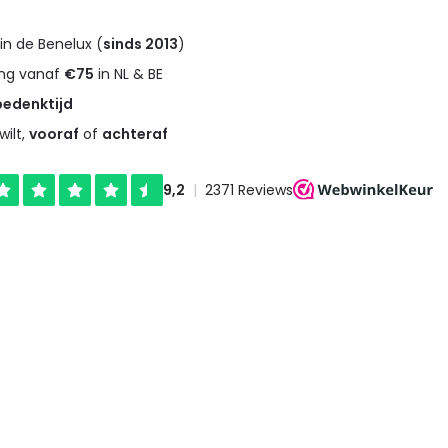
in de Benelux (
sinds 2013
)
ng vanaf
€75
in NL & BE
bedenktijd
wilt,
vooraf
of
achteraf