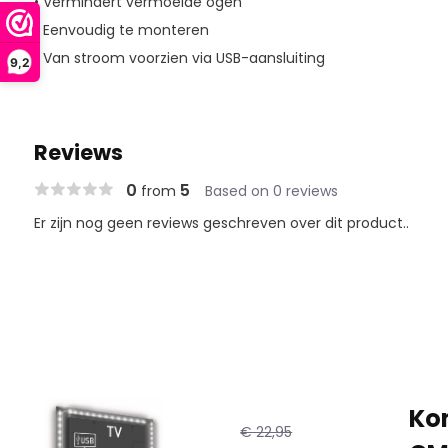
• Vermindert vermoeide ogen
• Eenvoudig te monteren
• Van stroom voorzien via USB-aansluiting
9,2
Reviews
0
5
from
Based on 0 reviews
Er zijn nog geen reviews geschreven over dit product..
Kon
€ 22,95