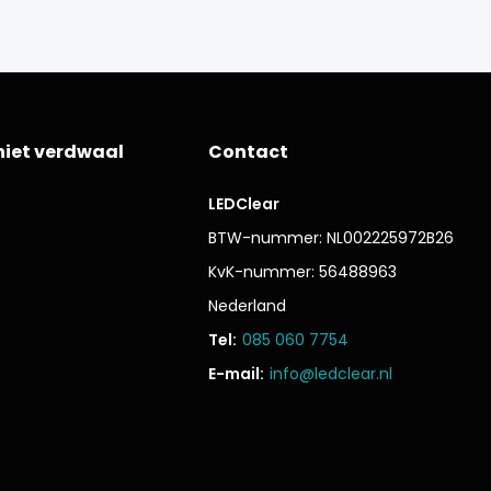
niet verdwaal
Contact
LEDClear
BTW-nummer: NL002225972B26
KvK-nummer: 56488963
Nederland
Tel:
085 060 7754
E-mail:
info@ledclear.nl