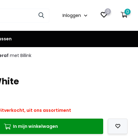
0
0
Inloggen
lussen
eraf
met Billink
White
itverkocht, uit ons assortiment
In mijn winkelwagen