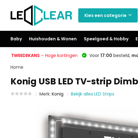
Kies een categorie
Baby
Huishouden & Wonen
Speelgoed & Hobby
E
TWEEDEKANS
– Hoge kortingen
Voor
17:00
besteld,
mo
Home
Konig USB LED TV-strip Dimba
Merk:
Konig
Bekijk alles LED Strips