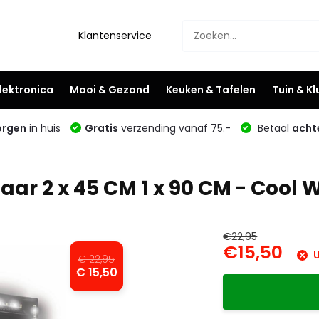
Klantenservice
lektronica
Mooi & Gezond
Keuken & Tafelen
Tuin & K
rgen
in huis
Gratis
verzending vanaf 75.-
Betaal
acht
ar 2 x 45 CM 1 x 90 CM - Cool 
€22,95
€15,50
U
€ 22,95
€ 15,50