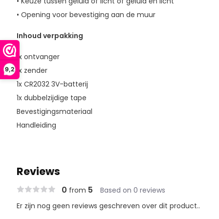
• Keuze tussen geluid of licht óf geluid en licht
• Opening voor bevestiging aan de muur
Inhoud verpakking
1x ontvanger
1x zender
9,2
1x CR2032 3V-batterij
1x dubbelzijdige tape
Bevestigingsmateriaal
Handleiding
Reviews
0
5
from
Based on 0 reviews
Er zijn nog geen reviews geschreven over dit product..