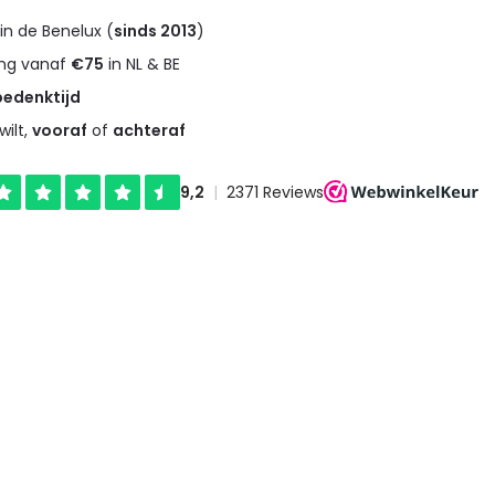
in de Benelux (
sinds 2013
)
ng vanaf
€75
in NL & BE
bedenktijd
wilt,
vooraf
of
achteraf