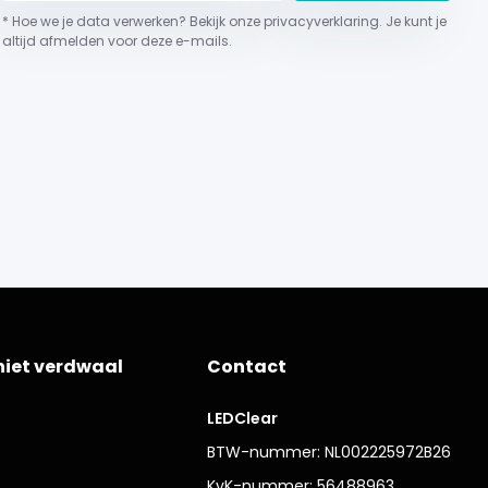
* Hoe we je data verwerken? Bekijk onze privacyverklaring. Je kunt je
altijd afmelden voor deze e-mails.
niet verdwaal
Contact
LEDClear
BTW-nummer: NL002225972B26
KvK-nummer: 56488963