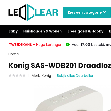
Kies een categorie
Baby
Huishouden & Wonen
Speelgoed & Hobby
E
TWEEDEKANS
– Hoge kortingen
Voor
17:00
besteld,
mo
Home
Konig SAS-WDB201 Draadloz
Merk:
Konig
Bekijk alles Deurbellen