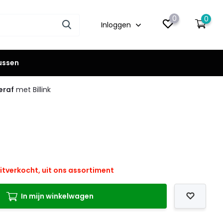
0
0
Inloggen
lussen
eraf
met Billink
itverkocht, uit ons assortiment
In mijn winkelwagen