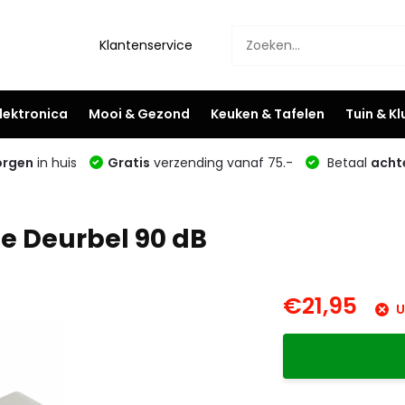
Klantenservice
lektronica
Mooi & Gezond
Keuken & Tafelen
Tuin & K
rgen
in huis
Gratis
verzending vanaf 75.-
Betaal
acht
e Deurbel 90 dB
€21,95
U