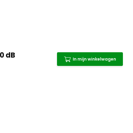
0 dB
In mijn winkelwagen