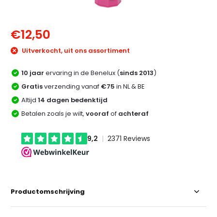
€12,50
Uitverkocht, uit ons assortiment
10 jaar
ervaring in de Benelux (
sinds 2013
)
Gratis
verzending vanaf
€75
in NL & BE
Altijd
14 dagen bedenktijd
Betalen zoals je wilt,
vooraf
of
achteraf
Productomschrijving