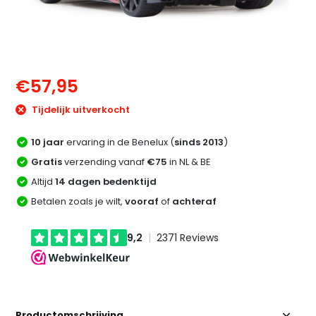
€57,95
Tijdelijk uitverkocht
10 jaar
ervaring in de Benelux (
sinds 2013
)
Gratis
verzending vanaf
€75
in NL & BE
Altijd
14 dagen bedenktijd
Betalen zoals je wilt,
vooraf
of
achteraf
Productomschrijving