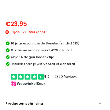
€23,95
Tijdelijk uitverkocht
10 jaar
ervaring in de Benelux (
sinds 2013
)
Gratis
verzending vanaf
€75
in NL & BE
Altijd
14 dagen bedenktijd
Betalen zoals je wilt,
vooraf
of
achteraf
Productomschrijving