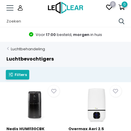
0
0
Voor
17:00
besteld,
morgen
in huis
Luchtbehandeling
Luchtbevochtigers
Filters
Nedis HUMI130CBK
Overmax Aeri 2.5