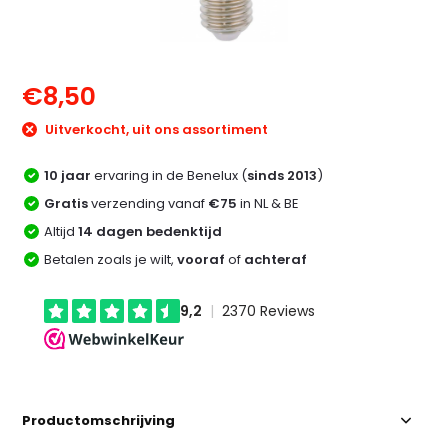
€8,50
Uitverkocht, uit ons assortiment
10 jaar
ervaring in de Benelux (
sinds 2013
)
Gratis
verzending vanaf
€75
in NL & BE
Altijd
14 dagen bedenktijd
Betalen zoals je wilt,
vooraf
of
achteraf
Productomschrijving