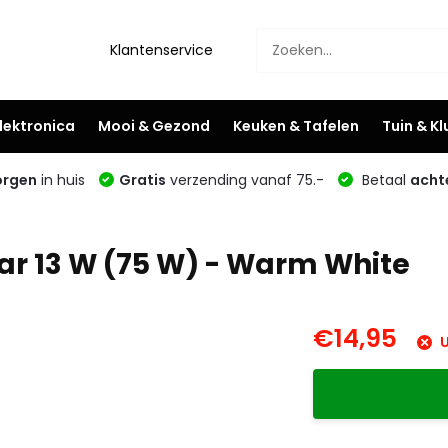
Klantenservice
lektronica
Mooi & Gezond
Keuken & Tafelen
Tuin & K
rgen
in huis
Gratis
verzending vanaf 75.-
Betaal
acht
r 13 W (75 W) - Warm White
€14,95
U