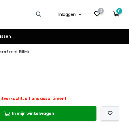
0
0
Inloggen
lussen
eraf
met Billink
itverkocht, uit ons assortiment
In mijn winkelwagen