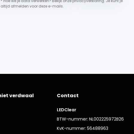
* Hoe we je data verwerken? Bekijk onze privacyverklaring. Je kunt je
altijd afmelden voor deze e-mails.
niet verdwaal
Contact
LEDClear
BTW-nummer: NL002225972B26
KvK-nummer: 56488963