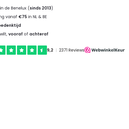
in de Benelux (
sinds 2013
)
ng vanaf
€75
in NL & BE
bedenktijd
wilt,
vooraf
of
achteraf