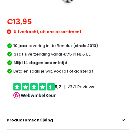
€13,95
Uitverkocht, uit ons assortiment
10 jaar
ervaring in de Benelux (
sinds 2013
)
Gratis
verzending vanaf
€75
in NL & BE
Altijd
14 dagen bedenktijd
Betalen zoals je wilt,
vooraf
of
achteraf
Productomschrijving