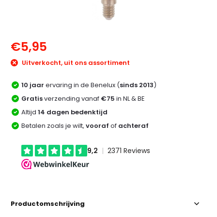
€5,95
Uitverkocht, uit ons assortiment
10 jaar
ervaring in de Benelux (
sinds 2013
)
Gratis
verzending vanaf
€75
in NL & BE
Altijd
14 dagen bedenktijd
Betalen zoals je wilt,
vooraf
of
achteraf
Productomschrijving