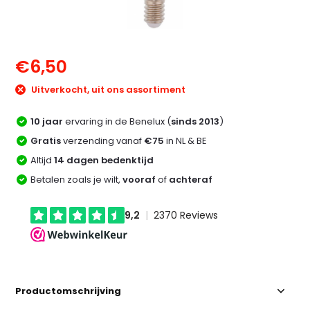
€6,50
Uitverkocht, uit ons assortiment
10 jaar
ervaring in de Benelux (
sinds 2013
)
Gratis
verzending vanaf
€75
in NL & BE
Altijd
14 dagen bedenktijd
Betalen zoals je wilt,
vooraf
of
achteraf
Productomschrijving