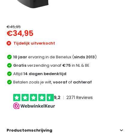
€45,95
€34,95
Tijdelijk uitverkocht
10 jaar
ervaring in de Benelux (
sinds 2013
)
Gratis
verzending vanaf
€75
in NL & BE
Altijd
14 dagen bedenktijd
Betalen zoals je wilt,
vooraf
of
achteraf
Productomschrijving