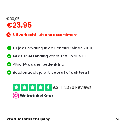
€39,95
€23,95
Uitverkocht, uit ons assortiment
10 jaar
ervaring in de Benelux (
sinds 2013
)
Gratis
verzending vanaf
€75
in NL & BE
Altijd
14 dagen bedenktijd
Betalen zoals je wilt,
vooraf
of
achteraf
Productomschrijving