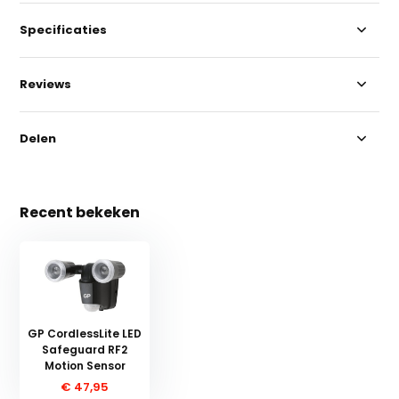
Specificaties
Reviews
Delen
Recent bekeken
GP CordlessLite LED
Safeguard RF2
Motion Sensor
€ 47,95