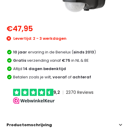
€47,95
Levertijd: 2 - 3 werkdagen
10 jaar
ervaring in de Benelux (
sinds 2013
)
Gratis
verzending vanaf
€75
in NL & BE
Altijd
14 dagen bedenktijd
Betalen zoals je wilt,
vooraf
of
achteraf
Productomschrijving