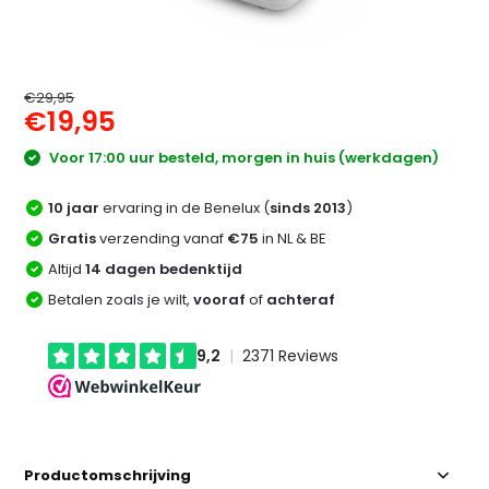
€29,95
€19,95
Voor 17:00 uur besteld, morgen in huis (werkdagen)
10 jaar
ervaring in de Benelux (
sinds 2013
)
Gratis
verzending vanaf
€75
in NL & BE
Altijd
14 dagen bedenktijd
Betalen zoals je wilt,
vooraf
of
achteraf
Productomschrijving