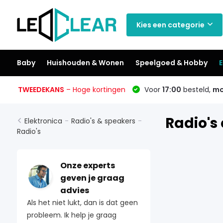
Kies een categorie
Baby
Huishouden & Wonen
Speelgoed & Hobby
E
TWEEDEKANS
– Hoge kortingen
Voor
17:00
besteld,
mo
Radio's 
Elektronica
-
Radio's & speakers
-
Radio's
Onze experts
geven je graag
advies
Als het niet lukt, dan is dat geen
probleem. Ik help je graag