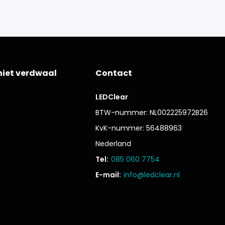
niet verdwaal
Contact
LEDClear
BTW-nummer: NL002225972B26
KvK-nummer: 56488963
Nederland
Tel:
085 060 7754
E-mail:
info@ledclear.nl