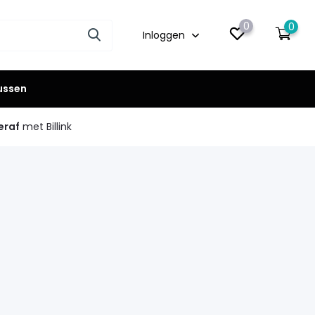
0
0
Inloggen
lussen
eraf
met Billink