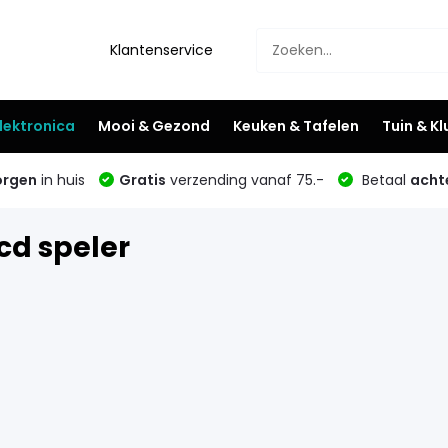
Klantenservice
lektronica
Mooi & Gezond
Keuken & Tafelen
Tuin & K
rgen
in huis
Gratis
verzending vanaf 75.-
Betaal
acht
cd speler