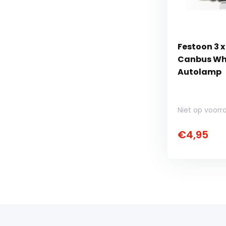
Festoon 3 
Canbus Whi
Autolamp
Niet op voorr
€4,95