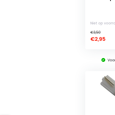
Niet op voorr
€3,50
€2,95
Voo