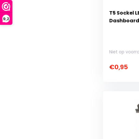
T5 Sockel L
9,2
Dashboard 
Niet op voorr
€0,95