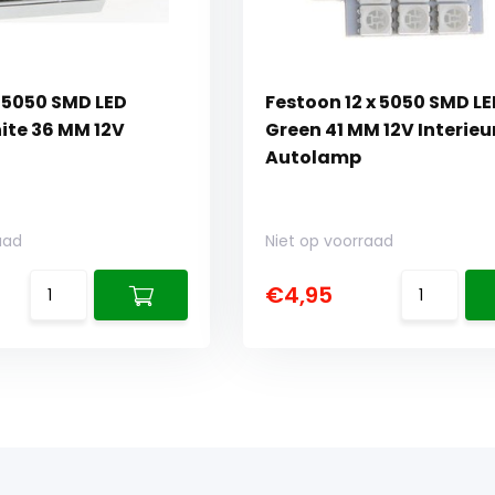
x 5050 SMD LED
Festoon 12 x 5050 SMD L
te 36 MM 12V
Green 41 MM 12V Interieu
Autolamp
aad
Niet op voorraad
€4,95