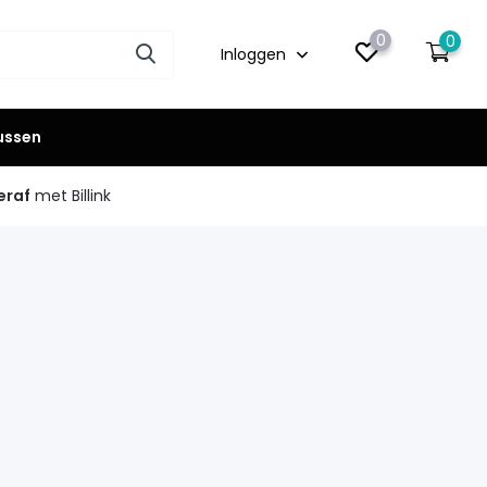
0
0
Inloggen
lussen
eraf
met Billink