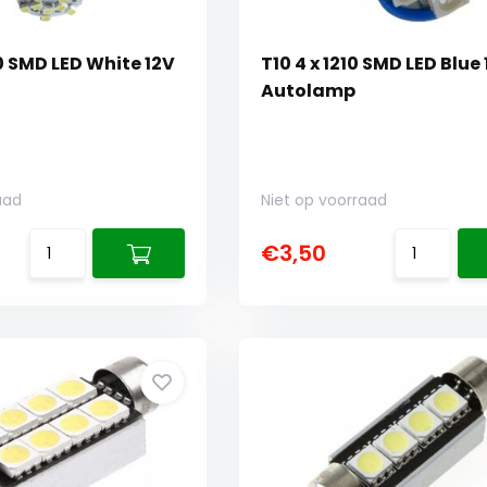
10 SMD LED White 12V
T10 4 x 1210 SMD LED Blue
Autolamp
aad
Niet op voorraad
€3,50