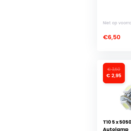
Niet op voorr
€6,50
€ 3,50
€ 2,95
T10 5 x 505
Autolamp