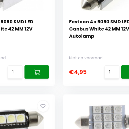
x 5050 SMD LED
Festoon 4 x 5050 SMD LE
te 42 MM 12V
Canbus White 42 MM 12
Autolamp
aad
Niet op voorraad
€4,95