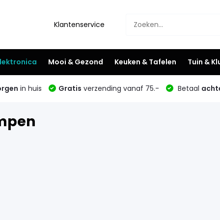
Klantenservice
lektronica
Mooi & Gezond
Keuken & Tafelen
Tuin & K
rgen
in huis
Gratis
verzending vanaf 75.-
Betaal
acht
mpen