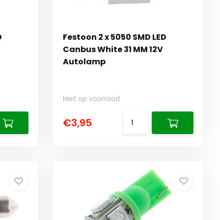
D
Festoon 2 x 5050 SMD LED
V
Canbus White 31 MM 12V
Autolamp
Niet op voorraad
€3,95