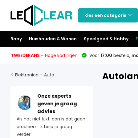
Kies een categorie
Baby
Huishouden & Wonen
Speelgoed & Hobby
E
TWEEDEKANS
– Hoge kortingen
Voor
17:00
besteld,
mo
Autola
Elektronica
-
Auto
Onze experts
geven je graag
advies
Als het niet lukt, dan is dat geen
probleem. Ik help je graag
verder.