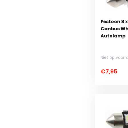
Festoon 8 
Canbus Whi
Autolamp
Niet op voorr
€7,95