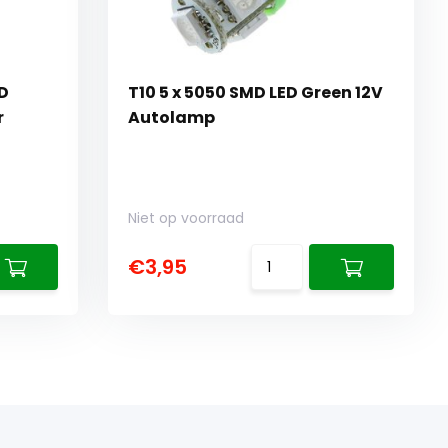
ED
T10 5 x 5050 SMD LED Green 12V
r
Autolamp
Niet op voorraad
€3,95