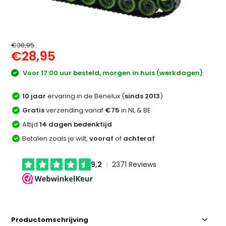
€38,95
€28,95
Voor 17:00 uur besteld, morgen in huis (werkdagen)
10 jaar
ervaring in de Benelux (
sinds 2013
)
Gratis
verzending vanaf
€75
in NL & BE
Altijd
14 dagen bedenktijd
Betalen zoals je wilt,
vooraf
of
achteraf
Productomschrijving