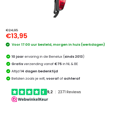
€24,95
€13,95
Voor 17:00 uur besteld, morgen in huis (werkdagen)
10 jaar
ervaring in de Benelux (
sinds 2013
)
Gratis
verzending vanaf
€75
in NL & BE
Altijd
14 dagen bedenktijd
Betalen zoals je wilt,
vooraf
of
achteraf