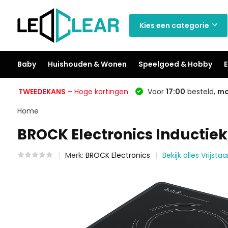
Kies een categorie
Baby
Huishouden & Wonen
Speelgoed & Hobby
E
TWEEDEKANS
– Hoge kortingen
Voor
17:00
besteld,
mo
Home
BROCK Electronics Inductiek
Merk:
BROCK Electronics
Bekijk alles Vrijst