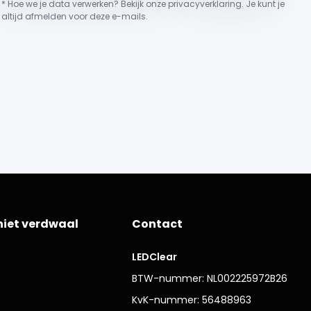
* Hoe we je data verwerken? Bekijk onze privacyverklaring. Je kunt je
altijd afmelden voor deze e-mails.
niet verdwaal
Contact
LEDClear
BTW-nummer: NL002225972B26
KvK-nummer: 56488963