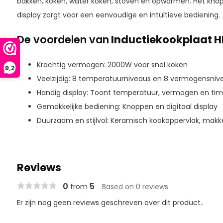
bakken, koken, water koken, stoven en opwarmen. Het knop
display zorgt voor een eenvoudige en intuïtieve bediening.
De voordelen van
Inductiekookplaat H
Krachtig vermogen: 2000W voor snel koken
9,2
Veelzijdig: 8 temperatuurniveaus en 8 vermogensniv
Handig display: Toont temperatuur, vermogen en tim
Gemakkelijke bediening: Knoppen en digitaal display
Duurzaam en stijlvol: Keramisch kookoppervlak, makk
Reviews
0
5
from
Based on 0 reviews
Er zijn nog geen reviews geschreven over dit product..