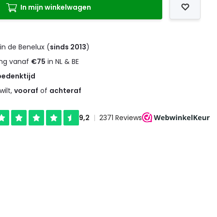
In mijn winkelwagen
in de Benelux (
sinds 2013
)
ng vanaf
€75
in NL & BE
bedenktijd
wilt,
vooraf
of
achteraf