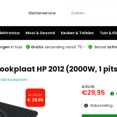
Klantenservice
lektronica
Mooi & Gezond
Keuken & Tafelen
Tuin & K
rgen
in huis
Gratis
verzending vanaf 75.-
Betaal
acht
ookplaat HP 2012 (2000W, 1 pits
aande kookplaten
€39,95
€29,95
€ 39,95
€ 29,95
Nabestelling