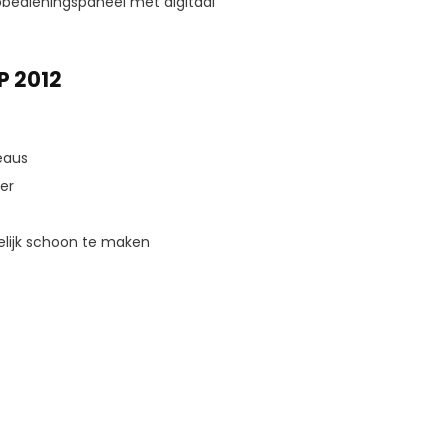
bedieningspaneel met digitaal
P 2012
eaus
er
elijk schoon te maken