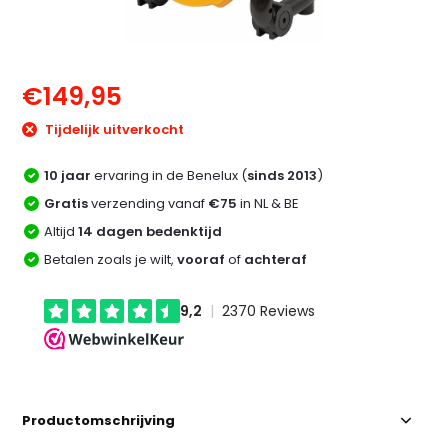
€149,95
Tijdelijk uitverkocht
10 jaar
ervaring in de Benelux (
sinds 2013
)
Gratis
verzending vanaf
€75
in NL & BE
Altijd
14 dagen bedenktijd
Betalen zoals je wilt,
vooraf
of
achteraf
Productomschrijving