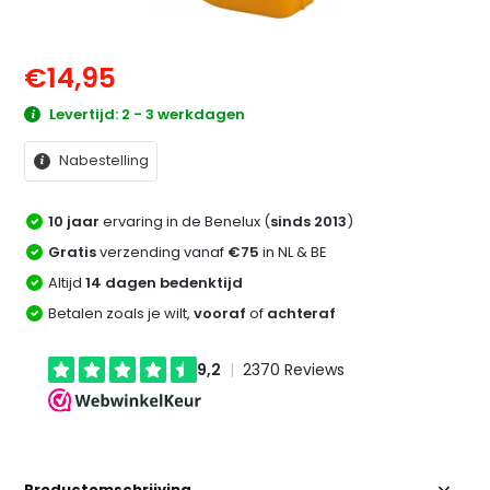
€14,95
Levertijd: 2 - 3 werkdagen
Nabestelling
10 jaar
ervaring in de Benelux (
sinds 2013
)
Gratis
verzending vanaf
€75
in NL & BE
Altijd
14 dagen bedenktijd
Betalen zoals je wilt,
vooraf
of
achteraf
Productomschrijving