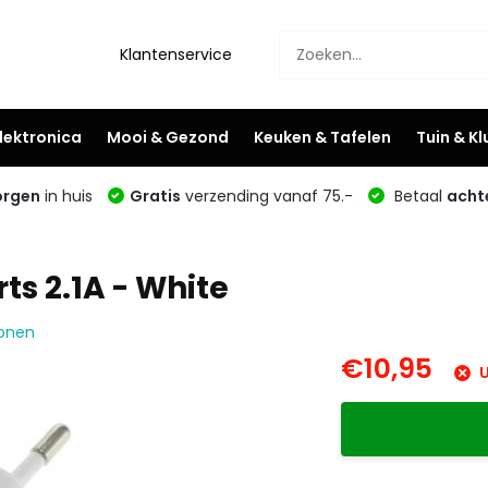
Klantenservice
lektronica
Mooi & Gezond
Keuken & Tafelen
Tuin & K
rgen
in huis
Gratis
verzending vanaf 75.-
Betaal
acht
ts 2.1A - White
Wonen
€10,95
U