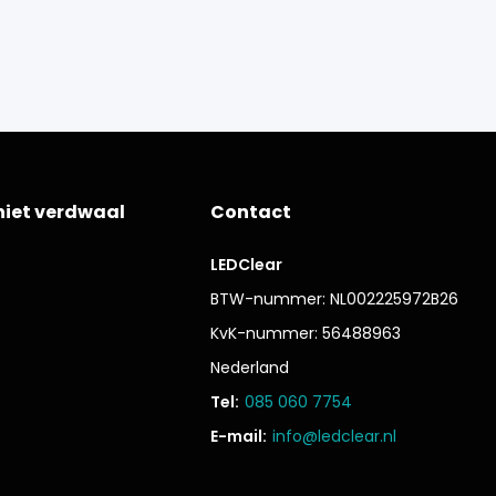
niet verdwaal
Contact
LEDClear
BTW-nummer: NL002225972B26
KvK-nummer: 56488963
Nederland
Tel:
085 060 7754
E-mail:
info@ledclear.nl