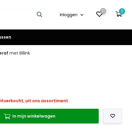
0
0
Inloggen
lussen
eraf
met Billink
itverkocht, uit ons assortiment
In mijn winkelwagen