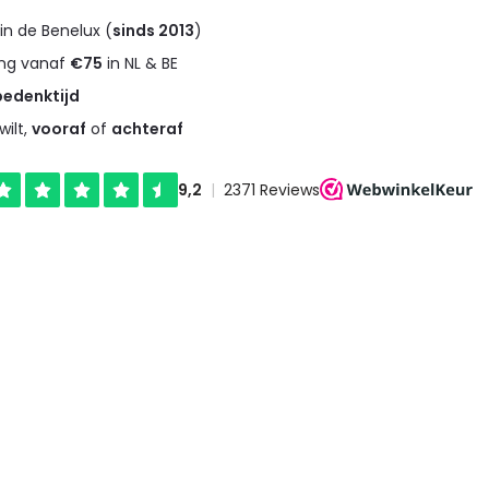
in de Benelux (
sinds 2013
)
ng vanaf
€75
in NL & BE
bedenktijd
wilt,
vooraf
of
achteraf