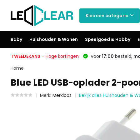
Kies een categorie
Baby
Huishouden & Wonen
Speelgoed & Hobby
E
TWEEDEKANS
– Hoge kortingen
Voor
17:00
besteld,
mo
Home
Blue LED USB-oplader 2-poor
Merk:
Merkloos
Bekijk alles Huishouden & 