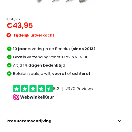
€58,95
€43,95
Tijdelijk uitverkocht
10 jaar
ervaring in de Benelux (
sinds 2013
)
Gratis
verzending vanaf
€75
in NL & BE
Altijd
14 dagen bedenktijd
Betalen zoals je wilt,
vooraf
of
achteraf
Productomschrijving